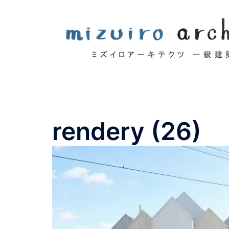
コ
ン
テ
ン
ツ
へ
ス
キ
ッ
rendery (26)
プ