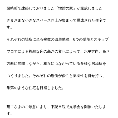
藤崎町で建築しておりました「増館の家」
が完成しました!
さまざまな小さなスペース同士が集まっ
て構成された住宅で
す。
それぞれの場所に至る複数の回遊動線、
6つの階段とスキップ
フロアによる複雑
な床の高さの変化によって、水平方向、
高さ
方向に展開しながら、相互につなが
っている多様な居場所を
つくりました。
それぞれの場所が個性と集団性を併せ持
つ、
集落
の
ような住宅を
目指しました。
建主さまのご厚意により、下記日程で
見学会を開催いたしま
す。