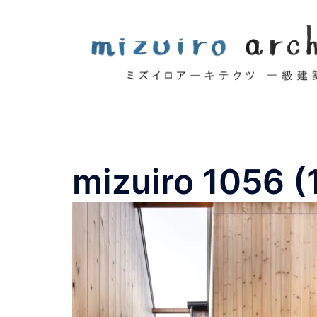
コ
ン
テ
ン
ツ
へ
ス
キ
ッ
mizuiro 1056 (
プ