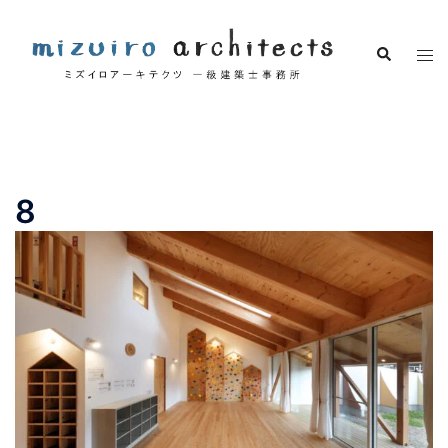
コ
ン
検
ト
テ
索
グ
ン
ル
ツ
メ
へ
ニ
ス
ュ
キ
8
ー
ッ
プ