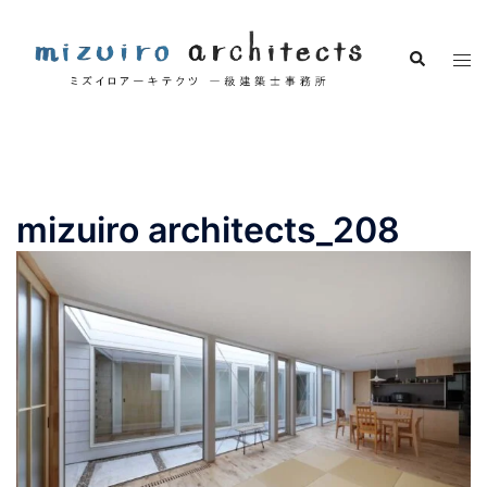
コ
ン
検
ト
テ
索
グ
ン
ル
ツ
メ
へ
ニ
ス
ュ
キ
mizuiro architects_208
ー
ッ
プ