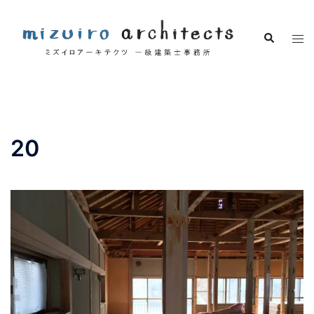
コ
ン
検
ト
テ
索
グ
ン
ル
ツ
メ
へ
ニ
ス
ュ
キ
20
ー
ッ
プ