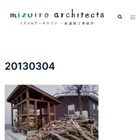
コ
ン
検
ト
テ
索
グ
ン
ル
ツ
メ
へ
ニ
ス
ュ
キ
20130304
ー
ッ
プ