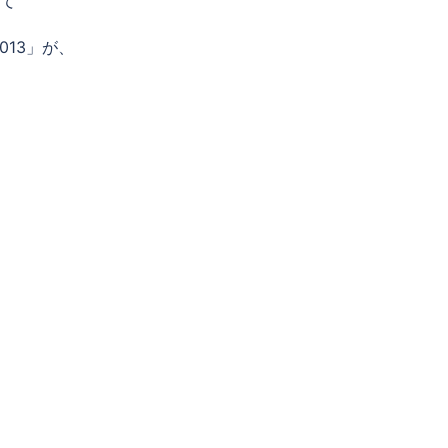
て
013」が、