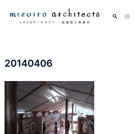
コ
ン
検
ト
テ
索
グ
ン
ル
ツ
メ
へ
ニ
ス
ュ
キ
20140406
ー
ッ
プ