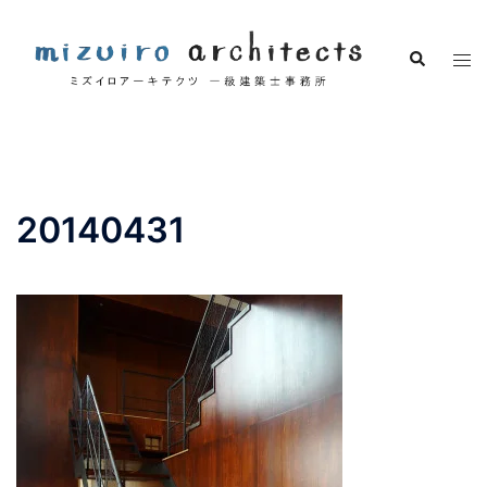
コ
ン
検
ト
テ
索
グ
ン
ル
ツ
メ
へ
ニ
ス
ュ
キ
20140431
ー
ッ
プ