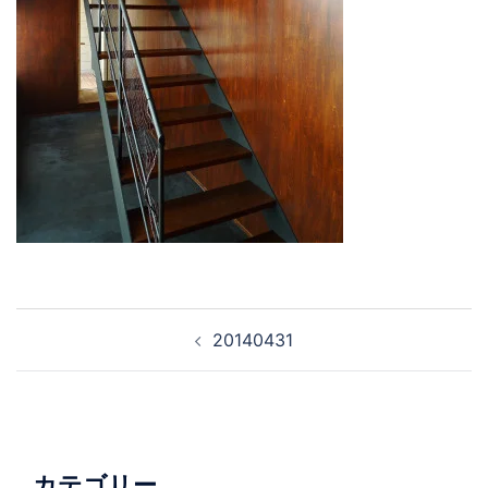
投
20140431
稿
ナ
ビ
ゲ
ー
カテゴリー