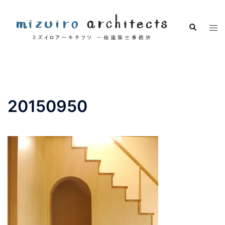
コ
ン
検
ト
テ
索
グ
ン
ル
ツ
メ
へ
ニ
ス
ュ
キ
20150950
ー
ッ
プ