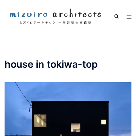
コ
ン
検
ト
テ
索
グ
ン
ル
ツ
メ
へ
ニ
ス
ュ
キ
house in tokiwa-top
ー
ッ
プ