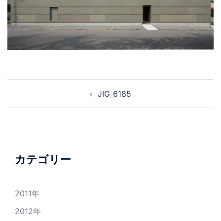
投
JIG_6185
稿
ナ
ビ
ゲ
ー
カテゴリー
シ
ョ
2011年
ン
2012年