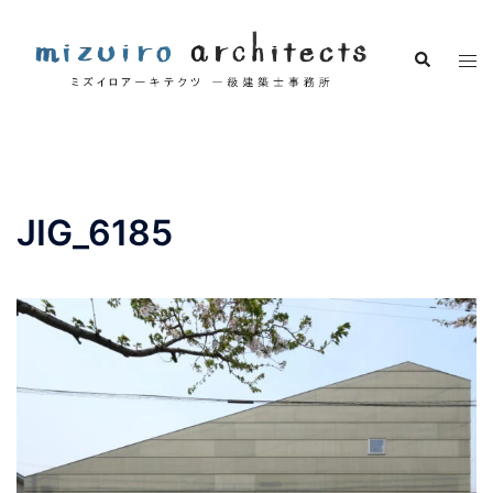
コ
ン
検
ト
テ
索
グ
ン
ル
ツ
メ
へ
ニ
ス
ュ
キ
JIG_6185
ー
ッ
プ