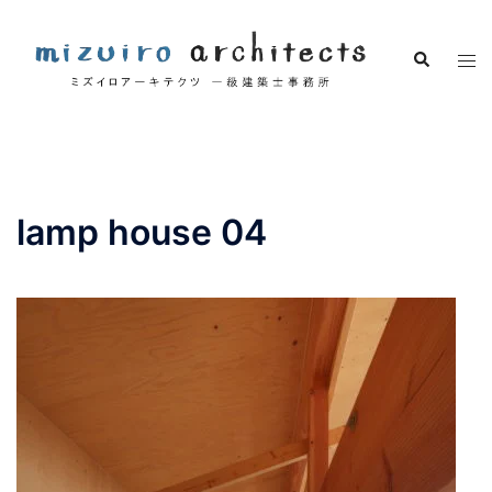
コ
ン
検
ト
テ
索
グ
ン
ル
ツ
メ
へ
ニ
ス
ュ
キ
lamp house 04
ー
ッ
プ