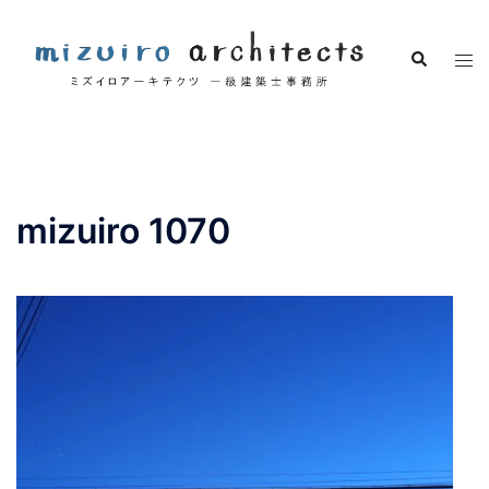
コ
ン
検
ト
テ
索
グ
ン
ル
ツ
メ
へ
ニ
ス
ュ
キ
mizuiro 1070
ー
ッ
プ