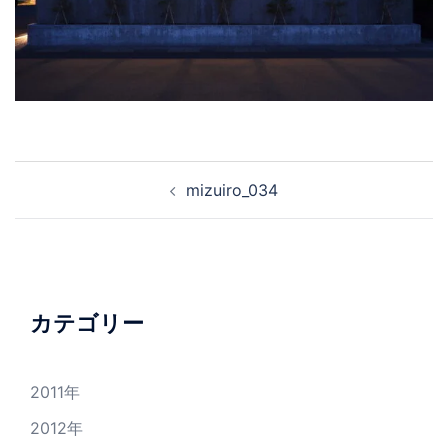
投
mizuiro_034
稿
ナ
ビ
ゲ
ー
カテゴリー
シ
ョ
2011年
ン
2012年