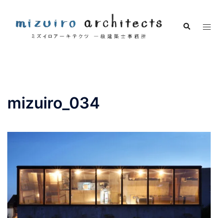
コ
ン
検
ト
テ
索
グ
ン
ル
ツ
メ
へ
ニ
ス
ュ
キ
mizuiro_034
ー
ッ
プ