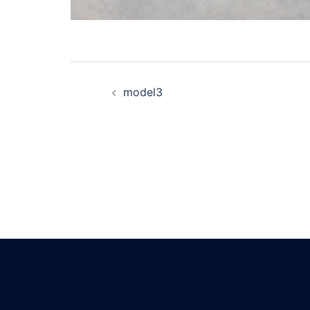
投
model3
稿
ナ
ビ
ゲ
ー
シ
ョ