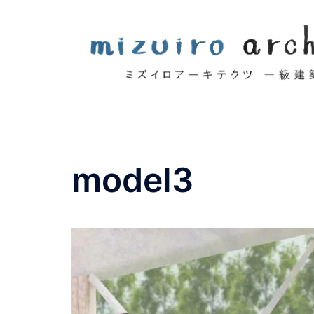
コ
ン
テ
ン
ツ
へ
ス
キ
ッ
model3
プ