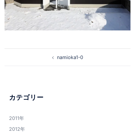
投
namioka1-0
稿
ナ
ビ
ゲ
ー
カテゴリー
シ
ョ
2011年
ン
2012年