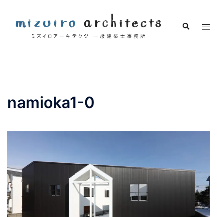
コ
ン
検
ト
テ
索
グ
ン
ル
ツ
メ
へ
ニ
ス
ュ
キ
namioka1-0
ー
ッ
プ