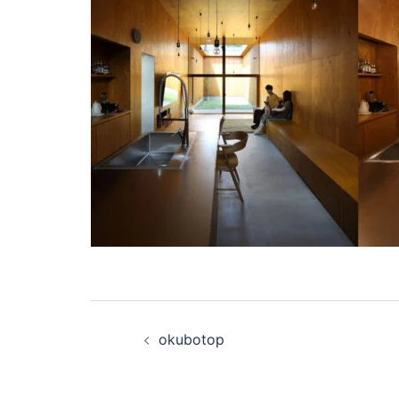
投
okubotop
稿
ナ