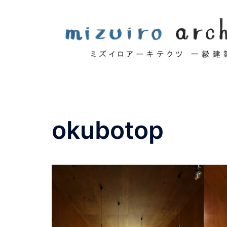
コ
ン
テ
ン
ツ
へ
ス
キ
ッ
okubotop
プ